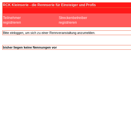
RCK Kleinserie - die Rennserie für Einsteiger und Profis
Teilnehmer
Streckenbetreiber
registrieren
registrieren
Bitte einloggen, um sich zu einer Rennveranstaltung anzumelden.
bisher liegen keine Nennungen vor